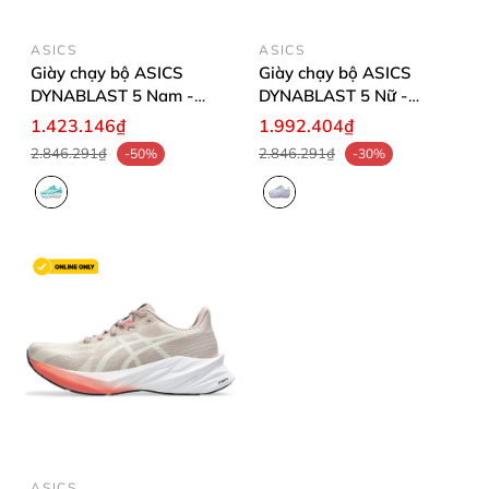
ASICS
ASICS
Giày chạy bộ ASICS
Giày chạy bộ ASICS
DYNABLAST 5 Nam -
DYNABLAST 5 Nữ -
1011B983.100
1012B776.401
1.423.146₫
1.992.404₫
2.846.291₫
2.846.291₫
-50%
-30%
ASICS