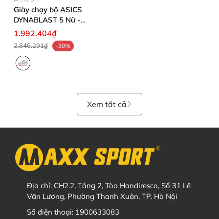
Giày chạy bộ ASICS
DYNABLAST 5 Nữ -
1012B776.700
1.992.404₫
2.846.291₫
-30%
Xem tất cả
Địa chỉ:
CH2.2, Tầng 2, Tòa Handiresco, Số 31 Lê
Văn Lương, Phường Thanh Xuân, TP. Hà Nội
Số điện thoại:
1900633083