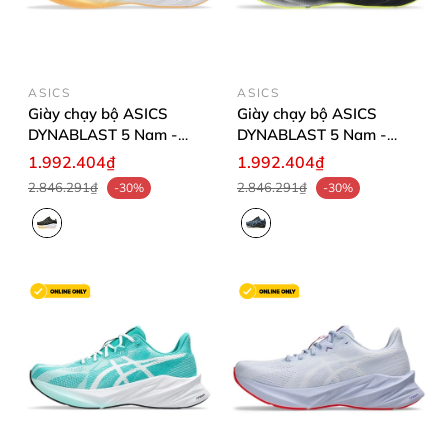
ASICS
ASICS
Giày chạy bộ ASICS
Giày chạy bộ ASICS
DYNABLAST 5 Nam -
DYNABLAST 5 Nam -
1011B983.001
1011B983.002
1.992.404₫
1.992.404₫
2.846.291₫
2.846.291₫
-30%
-30%